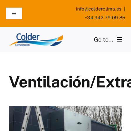
Skip
info@colderclima.es
|
to
Toggle
+34 942 79 09 85
content
Navigation
Síguenos en Facebook
Go to...
Servicios
Nosotros
Ventilación/Extr
Contacto